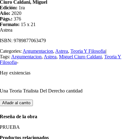
Ciuro Caldani, Miguel
Edición:
1ra
Año:
2020
Págs.:
376
Formato:
15 x 21
Astrea
ISBN:
9789877063479
Categories:
Argumentacion
,
Astrea
,
Teoria Y Filosofia
|
Tags:
Argumentacion
,
Astrea
,
Miguel Ciuro Caldani
,
Teoria Y
Filosofia
-
Hay existencias
Una Teoria Trialista Del Derecho cantidad
Añadir al carrito
Reseña de la obra
PRUEBA
Productos relacionados