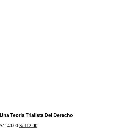
Una Teoria Trialista Del Derecho
S/
140.00
S/
112.00