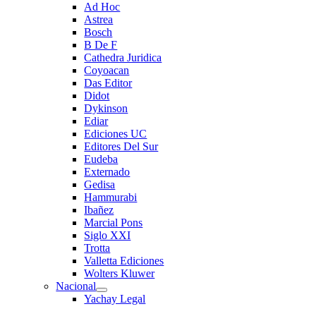
Ad Hoc
Astrea
Bosch
B De F
Cathedra Juridica
Coyoacan
Das Editor
Didot
Dykinson
Ediar
Ediciones UC
Editores Del Sur
Eudeba
Externado
Gedisa
Hammurabi
Ibañez
Marcial Pons
Siglo XXI
Trotta
Valletta Ediciones
Wolters Kluwer
Nacional
Yachay Legal