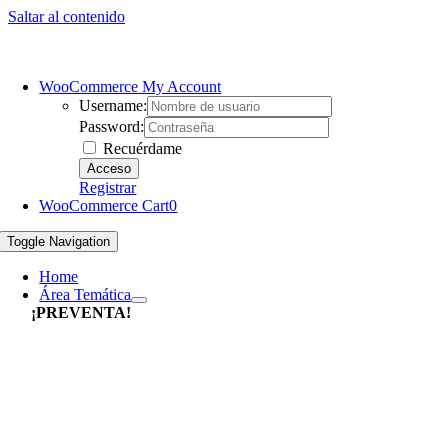
Saltar al contenido
WooCommerce My Account
Username:
Password:
Recuérdame
Registrar
WooCommerce Cart
0
Toggle Navigation
Home
Área Temática
¡PREVENTA!