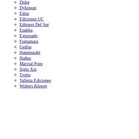
Didot
Dykinson
Ediar
Ediciones UC
Editores Del Sur
Eudeba
Externado
Fontamara
Gedisa
Hammurabi
Ibañez
Marcial Pons
Siglo Xxi
Trotta
Valletta Ediciones
Wolters Kluwer