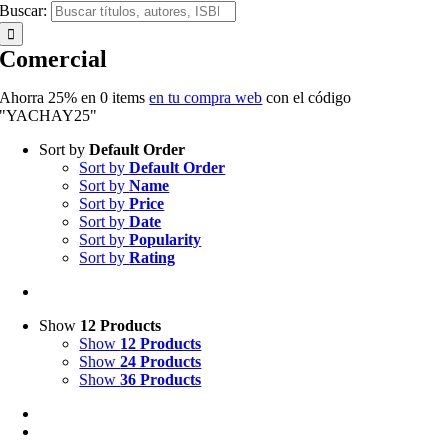
Buscar:
Comercial
Ahorra 25% en
0
items
en tu compra web
con el código
"YACHAY25"
Sort by
Default Order
Sort by
Default Order
Sort by
Name
Sort by
Price
Sort by
Date
Sort by
Popularity
Sort by
Rating
Show
12 Products
Show
12 Products
Show
24 Products
Show
36 Products