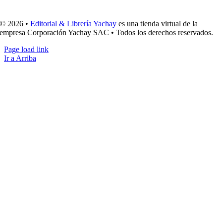
© 2026 •
Editorial & Librería Yachay
es una tienda virtual de la
empresa Corporación Yachay SAC • Todos los derechos reservados.
Page load link
Ir a Arriba