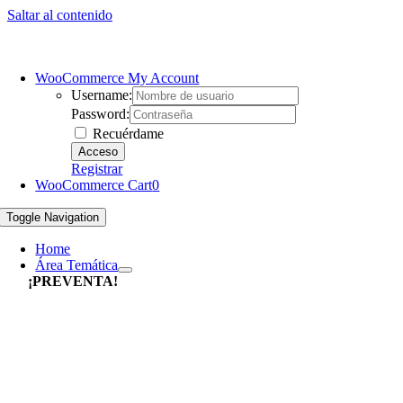
Saltar al contenido
WooCommerce My Account
Username:
Password:
Recuérdame
Registrar
WooCommerce Cart
0
Toggle Navigation
Home
Área Temática
¡PREVENTA!