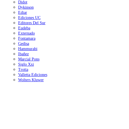
Didot
Dykinson
Ediar
Ediciones UC
Editores Del Sur
Eudeba
Externado
Fontamara
Gedisa
Hammurabi
Ibañez
Marcial Pons
Siglo Xxi
Trotta
Valletta Ediciones
Wolters Kluwer