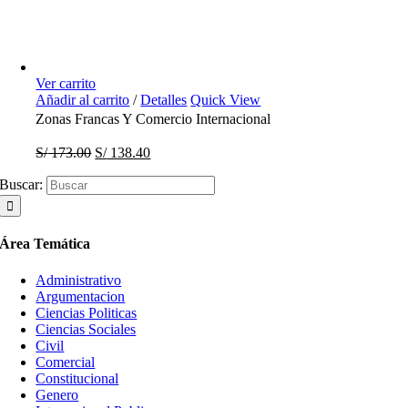
Ver carrito
Añadir al carrito
/
Detalles
Quick View
Zonas Francas Y Comercio Internacional
S/
173.00
S/
138.40
Buscar:
Área Temática
Administrativo
Argumentacion
Ciencias Politicas
Ciencias Sociales
Civil
Comercial
Constitucional
Genero