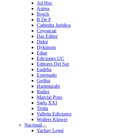
Ad Hoc
Astrea
Bosch
B De F
Cathedra Juridica
Coyoacan
Das Editor
Didot
Dykinson
Ediar
Ediciones UC
Editores Del Sur
Eudeba
Externado
Gedisa
Hammurabi
Ibañez
Marcial Pons
Siglo XXI
Trotta
Valletta Ediciones
Wolters Kluwer
Nacional
Yachay Legal