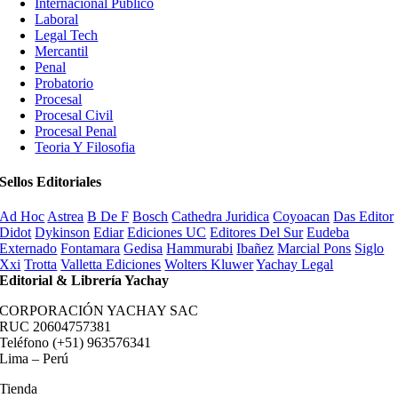
Internacional Publico
Laboral
Legal Tech
Mercantil
Penal
Probatorio
Procesal
Procesal Civil
Procesal Penal
Teoria Y Filosofia
Sellos Editoriales
Ad Hoc
Astrea
B De F
Bosch
Cathedra Juridica
Coyoacan
Das Editor
Didot
Dykinson
Ediar
Ediciones UC
Editores Del Sur
Eudeba
Externado
Fontamara
Gedisa
Hammurabi
Ibañez
Marcial Pons
Siglo
Xxi
Trotta
Valletta Ediciones
Wolters Kluwer
Yachay Legal
Editorial & Librería Yachay
CORPORACIÓN YACHAY SAC
RUC 20604757381
Teléfono (+51) 963576341
Lima – Perú
Tienda