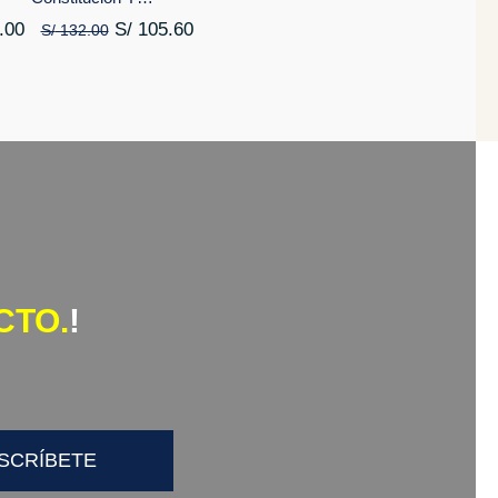
.00
S/
105.60
S/
132.00
CTO.
!
SCRÍBETE