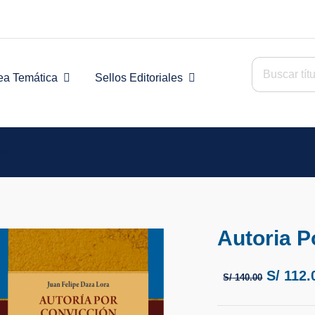
Buscar:
ea Temática
Sellos Editoriales
on
Autoria P
S/
112.
S/
140.00