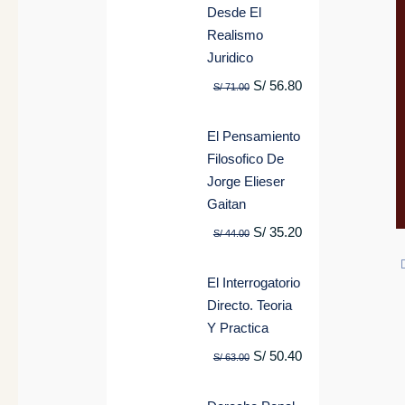
Desde El
Realismo
Juridico
S/
56.80
S/
71.00
El Pensamiento
Filosofico De
Jorge Elieser
Gaitan
S/
35.20
S/
44.00
El Interrogatorio
Directo. Teoria
Y Practica
S/
50.40
S/
63.00