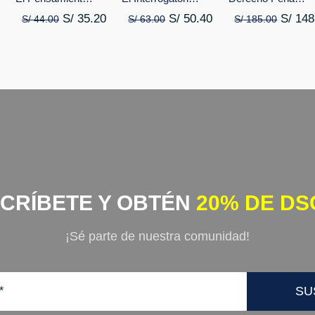
Imputacio
S/
35.20
S/
50.40
S/
148
S/
44.00
S/
63.00
S/
185.00
SCRÍBETE Y OBTÉN
20% DE DS
¡Sé parte de nuestra comunidad!
SU