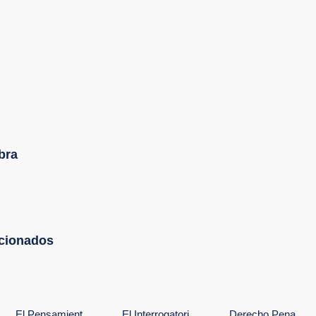
bra
Derecho
acionados
El
El
Penal.
o
Pensamiento
Interrogatorio
Introduccio
al
Filosofico
Directo.
Y
De Jorge
Teoria Y
Fundamento
Elieser
Practica
De
Gaitan
El Pensamiento Filosofico De Jorge Elieser Gaitan
El Interrogatorio Directo. Teoria Y Practica
Derecho Penal. Introduccion Y Fundamentos De Imputacio