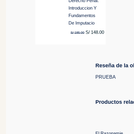
Derecho Penal.
Introduccion Y
Fundamentos
De Imputacio
S/
148.00
S/
185.00
Reseña de la o
PRUEBA
Productos rel
El
Razonamient
Constitucion
Desde El
Realismo
Juridico
El Razonamiento Constitucional Desde El Realismo Juridico