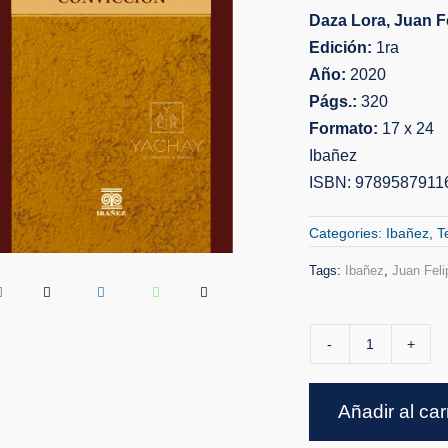
Daza Lora, Juan F
Edición:
1ra
Año:
2020
Págs.:
320
Formato:
17 x 24
Ibañez
ISBN:
9789587911
Categories:
Ibañez
,
T
Tags:
Ibañez
,
Juan Fel
Autoria
Por
Añadir al car
Conviccio
cantidad