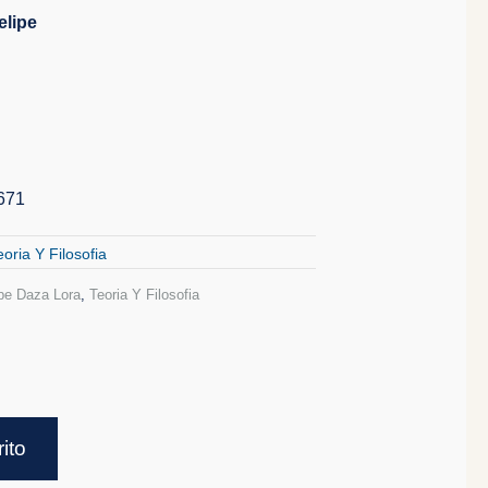
elipe
671
eoria Y Filosofia
ipe Daza Lora
,
Teoria Y Filosofia
rito
n