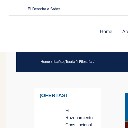
Saltar
El Derecho a Saber
al
contenido
Home
Ár
Home
Ibañez
Teoria Y Filosofia
Autoria Por Convicci
¡OFERTAS!
El
Razonamiento
Constitucional