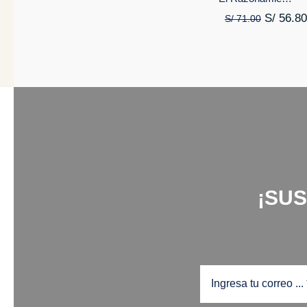
S/
56.80
S/
71.00
¡SU