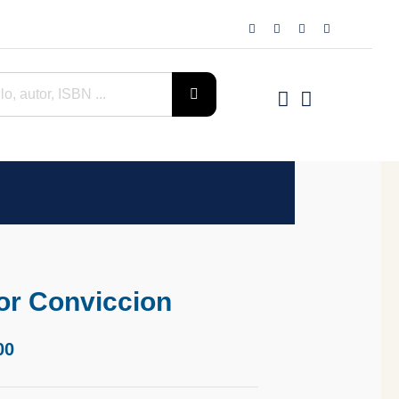
or Conviccion
00