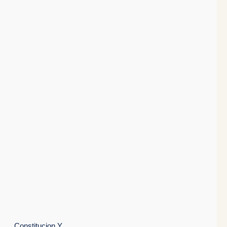
Constitucion
n
Y Los
Hechos
s
En El
Proceso
Constitucion Y Los Hechos En El Proceso