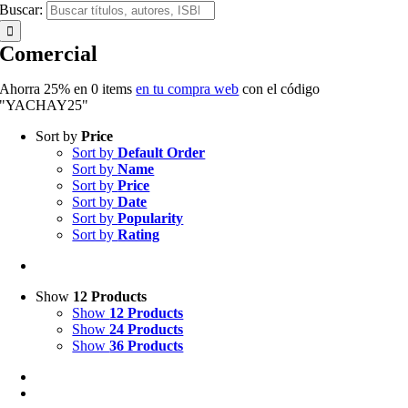
Buscar:
Comercial
Ahorra 25% en
0
items
en tu compra web
con el código
"YACHAY25"
Sort by
Price
Sort by
Default Order
Sort by
Name
Sort by
Price
Sort by
Date
Sort by
Popularity
Sort by
Rating
Show
12 Products
Show
12 Products
Show
24 Products
Show
36 Products