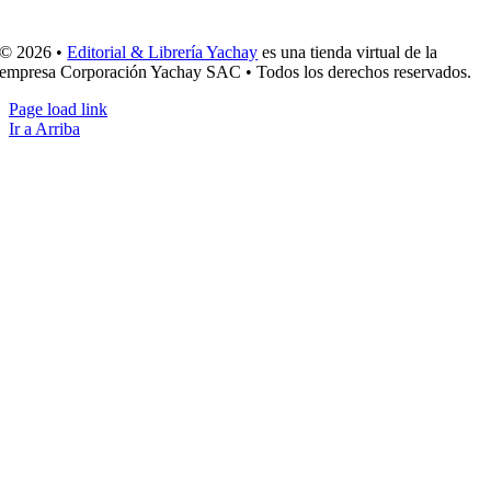
© 2026 •
Editorial & Librería Yachay
es una tienda virtual de la
empresa Corporación Yachay SAC • Todos los derechos reservados.
Page load link
Ir a Arriba