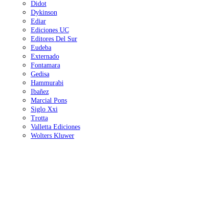
Didot
Dykinson
Ediar
Ediciones UC
Editores Del Sur
Eudeba
Externado
Fontamara
Gedisa
Hammurabi
Ibañez
Marcial Pons
Siglo Xxi
Trotta
Valletta Ediciones
Wolters Kluwer