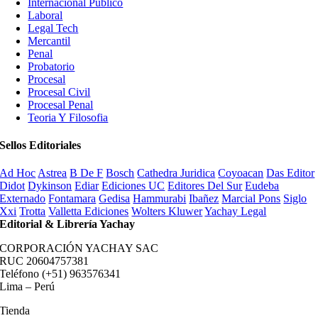
Internacional Publico
Laboral
Legal Tech
Mercantil
Penal
Probatorio
Procesal
Procesal Civil
Procesal Penal
Teoria Y Filosofia
Sellos Editoriales
Ad Hoc
Astrea
B De F
Bosch
Cathedra Juridica
Coyoacan
Das Editor
Didot
Dykinson
Ediar
Ediciones UC
Editores Del Sur
Eudeba
Externado
Fontamara
Gedisa
Hammurabi
Ibañez
Marcial Pons
Siglo
Xxi
Trotta
Valletta Ediciones
Wolters Kluwer
Yachay Legal
Editorial & Librería Yachay
CORPORACIÓN YACHAY SAC
RUC 20604757381
Teléfono (+51) 963576341
Lima – Perú
Tienda