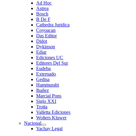
Ad Hoc
Astrea
Bosch
B De F
Cathedra Juridica
Coyoacan
Das Editor
Didot
Dykinson
Ediar
Ediciones UC
Editores Del Sur
Eudeba
Externado
Gedisa
Hammurabi
Ibañez
Marcial Pons
Siglo XXI
Trotta
Valletta Ediciones
Wolters Kluwer
Nacional
Yachay Legal