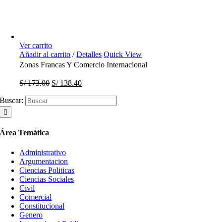
Ver carrito
Añadir al carrito
/
Detalles
Quick View
Zonas Francas Y Comercio Internacional
S/
173.00
S/
138.40
Buscar:
Área Temática
Administrativo
Argumentacion
Ciencias Politicas
Ciencias Sociales
Civil
Comercial
Constitucional
Genero