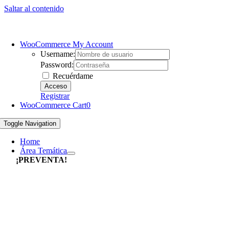
Saltar al contenido
WooCommerce My Account
Username:
Password:
Recuérdame
Registrar
WooCommerce Cart
0
Toggle Navigation
Home
Área Temática
¡PREVENTA!