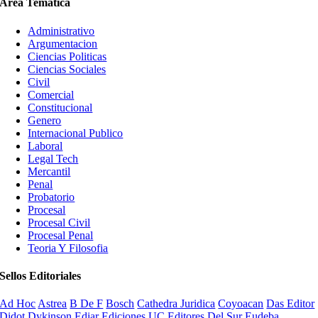
Área Temática
Administrativo
Argumentacion
Ciencias Politicas
Ciencias Sociales
Civil
Comercial
Constitucional
Genero
Internacional Publico
Laboral
Legal Tech
Mercantil
Penal
Probatorio
Procesal
Procesal Civil
Procesal Penal
Teoria Y Filosofia
Sellos Editoriales
Ad Hoc
Astrea
B De F
Bosch
Cathedra Juridica
Coyoacan
Das Editor
Didot
Dykinson
Ediar
Ediciones UC
Editores Del Sur
Eudeba