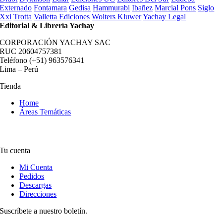
Externado
Fontamara
Gedisa
Hammurabi
Ibañez
Marcial Pons
Siglo
Xxi
Trotta
Valletta Ediciones
Wolters Kluwer
Yachay Legal
Editorial & Librería Yachay
CORPORACIÓN YACHAY SAC
RUC 20604757381
Teléfono (+51) 963576341
Lima – Perú
Tienda
Home
Áreas Temáticas
Tu cuenta
Mi Cuenta
Pedidos
Descargas
Direcciones
Suscríbete a nuestro boletín.