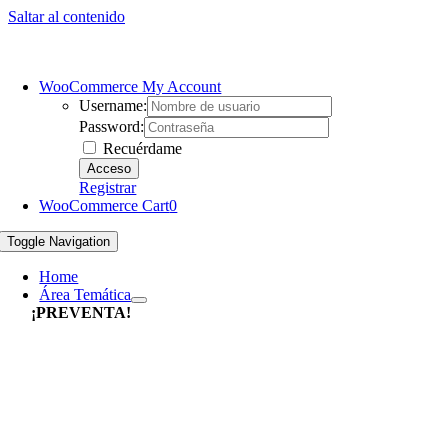
Saltar al contenido
WooCommerce My Account
Username:
Password:
Recuérdame
Registrar
WooCommerce Cart
0
Toggle Navigation
Home
Área Temática
¡PREVENTA!