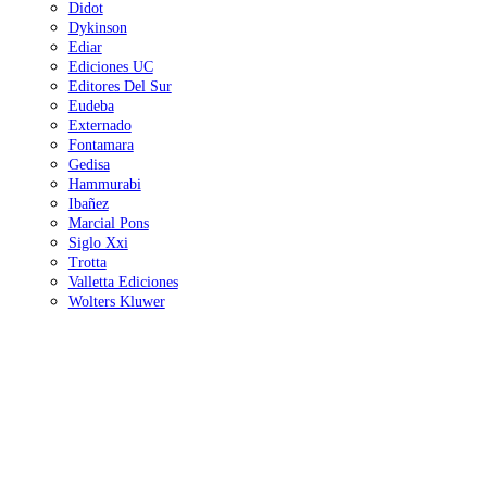
Didot
Dykinson
Ediar
Ediciones UC
Editores Del Sur
Eudeba
Externado
Fontamara
Gedisa
Hammurabi
Ibañez
Marcial Pons
Siglo Xxi
Trotta
Valletta Ediciones
Wolters Kluwer