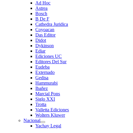
Ad Hoc
Astrea
Bosch
B De F
Cathedra Juridica
Coyoacan
Das Editor
Didot
Dykinson
Ediar
Ediciones UC
Editores Del Sur
Eudeba
Externado
Gedisa
Hammurabi
Ibañez
Marcial Pons
Siglo XXI
Trotta
Valletta Ediciones
Wolters Kluwer
Nacional
Yachay Legal