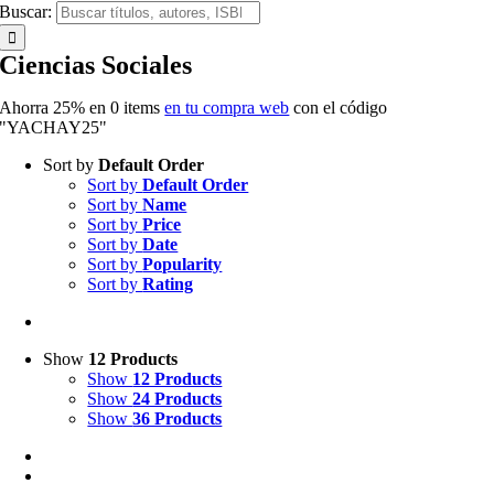
Buscar:
Ciencias Sociales
Ahorra 25% en
0
items
en tu compra web
con el código
"YACHAY25"
Sort by
Default Order
Sort by
Default Order
Sort by
Name
Sort by
Price
Sort by
Date
Sort by
Popularity
Sort by
Rating
Show
12 Products
Show
12 Products
Show
24 Products
Show
36 Products