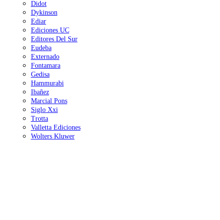
Didot
Dykinson
Ediar
Ediciones UC
Editores Del Sur
Eudeba
Externado
Fontamara
Gedisa
Hammurabi
Ibañez
Marcial Pons
Siglo Xxi
Trotta
Valletta Ediciones
Wolters Kluwer