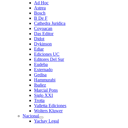
Ad Hoc
Astrea
Bosch
B De F
Cathedra Juridica
Coyoacan
Das Editor
Didot
Dykinson
Ediar
Ediciones UC
Editores Del Sur
Eudeba
Externado
Gedisa
Hammurabi
Ibañez
Marcial Pons
Siglo XXI
Trotta
Valletta Ediciones
Wolters Kluwer
Nacional
Yachay Legal