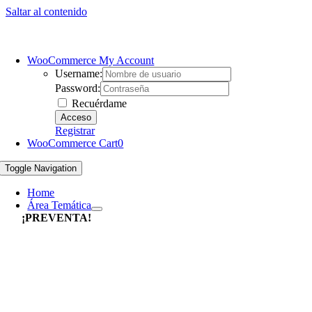
Saltar al contenido
WooCommerce My Account
Username:
Password:
Recuérdame
Registrar
WooCommerce Cart
0
Toggle Navigation
Home
Área Temática
¡PREVENTA!