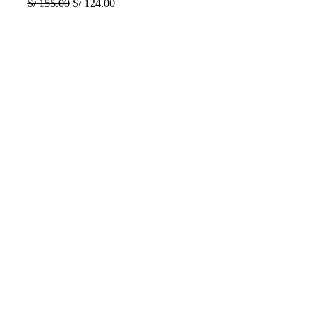
S/
155.00
S/
124.00